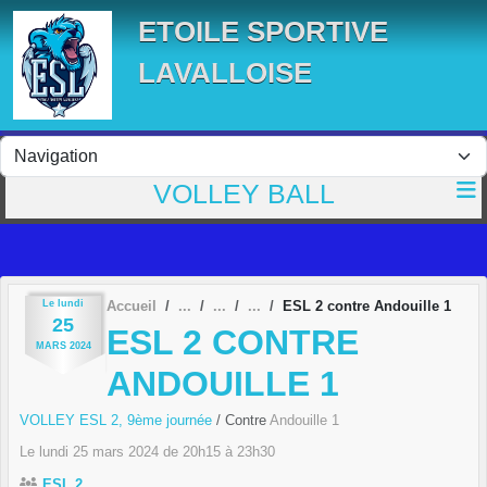
Panneau de gestion des cookies
ETOILE SPORTIVE
LAVALLOISE
VOLLEY BALL
Le
lundi
Accueil
ESL 2 contre Andouille 1
25
ESL 2 CONTRE
MARS
2024
ANDOUILLE 1
VOLLEY ESL 2, 9ème journée
/ Contre
Andouille 1
Le
lundi
25
mars
2024
de 20h15 à 23h30
ESL 2