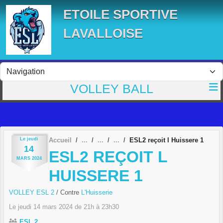
Panneau de gestion des cookies
ETOILE SPORTIVE
LAVALLOISE
VOLLEY BALL
Le
jeudi
Accueil
ESL2 reçoit l Huissere 1
14
ESL2 REÇOIT L
MARS
2024
HUISSERE 1
VOLLEY ESL 2
/ Contre
L'Huisserie
Le
jeudi
14
mars
2024
de 21h à 23h30
ESL 2