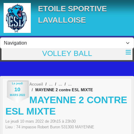
Panneau de gestion des cookies
ETOILE SPORTIVE
LAVALLOISE
VOLLEY BALL
Le
jeudi
Accueil
10
MAYENNE 2 contre ESL MIXTE
MARS
2022
MAYENNE 2 CONTRE
ESL MIXTE
Le
jeudi
10
mars
2022
de 20h15 à 23h30
Lieu :
74 impasse Robert Buron
531300
MAYENNE