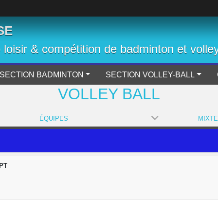
SE
b loisir & compétition de badminton et volley
SECTION BADMINTON
SECTION VOLLEY-BALL
VOLLEY BALL
ÉQUIPES
MIXTE
VPT