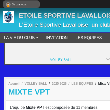
Panneau de gestion des cookies
Se connecter
ETOILE SPORTIVE LAVALLOI
L'Etoile Sportive Lavalloise, un clu
LA VIE DU CLUB
INVITATION
LES EQUIPES
VOLLEY BALL
Accueil
VOLLEY BALL
2025-2026
LES EQUIPES
Mixte 
MIXTE VPT
L'équipe
Mixte VPT
est composée de 11 membres.