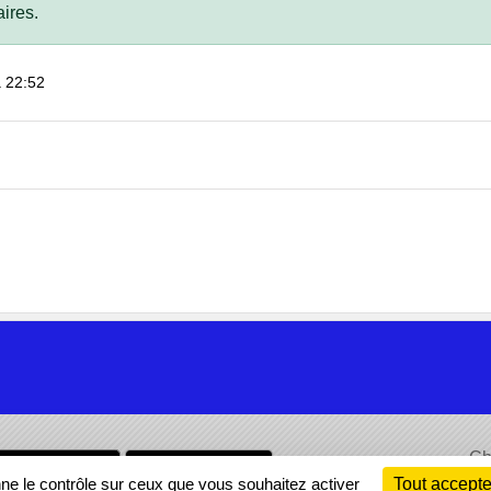
ires.
à 22:52
Ch
Information
nne le contrôle sur ceux que vous souhaitez activer
Tout accepte