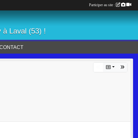
Participer au site :
 à Laval (53) !
CONTACT