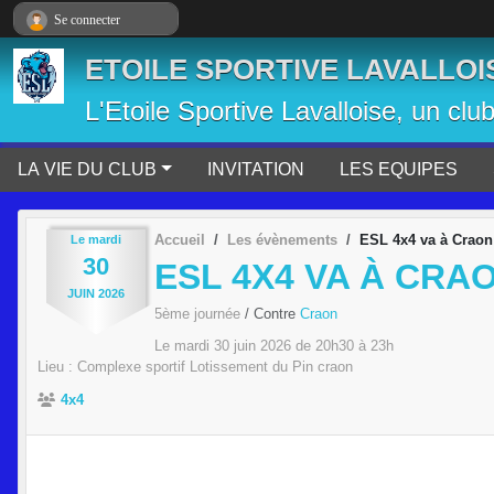
Panneau de gestion des cookies
Se connecter
ETOILE SPORTIVE LAVALLOI
L'Etoile Sportive Lavalloise, un clu
LA VIE DU CLUB
INVITATION
LES EQUIPES
Accueil
Les évènements
ESL 4x4 va à Craon
Le
mardi
30
ESL 4X4 VA À CRA
JUIN
2026
5ème journée
/ Contre
Craon
Le
mardi
30
juin
2026
de 20h30 à 23h
Lieu :
Complexe sportif Lotissement du Pin
craon
4x4