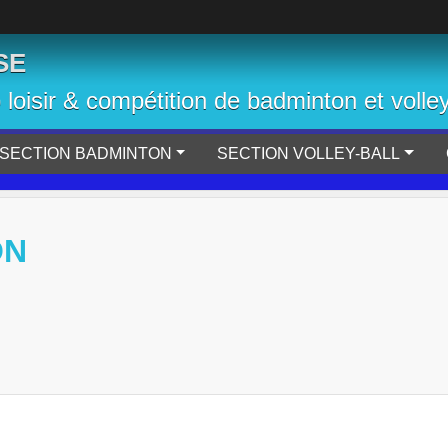
SE
b loisir & compétition de badminton et volley
SECTION BADMINTON
SECTION VOLLEY-BALL
ON