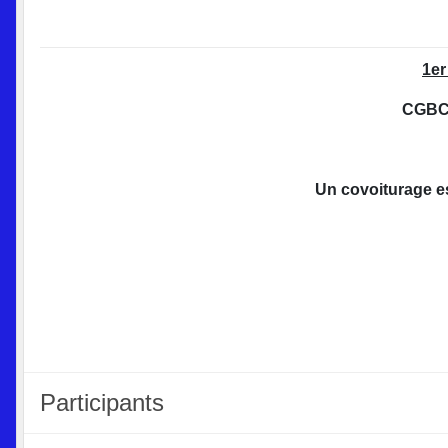
1er
CGBC
Un covoiturage es
Participants