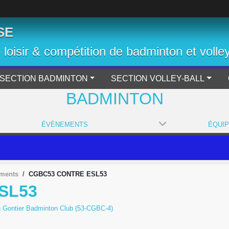
SE
b loisir & compétition de badminton et volley
SECTION BADMINTON
SECTION VOLLEY-BALL
BADMINTON
ÉVÈNEMENTS
ÉQUI
ements
CGBC53 CONTRE ESL53
SL53
 Gontier Badminton Club (53-CGBC-4)