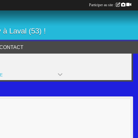
Participer au site :
 à Laval (53) !
CONTACT
PE