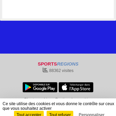
SPORTS
REGIONS
88362
visites
Charte cookies
Gestion des cookies
Ce site utilise des cookies et vous donne le contrôle sur ceux
Informations légales
Signaler un contenu inapproprié
que vous souhaitez activer
Tout accepter
Tout refuser
Personnaliser
Envie de participer ?
Connexion