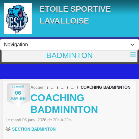
Panneau de gestion des cookies
ETOILE SPORTIVE
LAVALLOISE
BADMINTON
Le
mardi
Accueil
COACHING BADMINNTON
06
COACHING
JANV.
2026
BADMINNTON
Le
mardi
06
janv.
2026
de 20h à 22h
SECTION BADMINTON