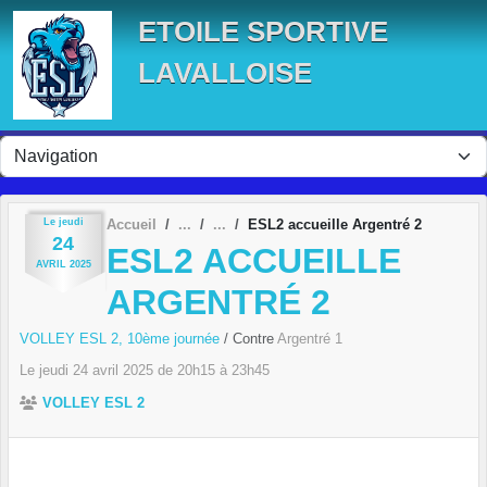
Panneau de gestion des cookies
ETOILE SPORTIVE
LAVALLOISE
Le
jeudi
Accueil
ESL2 accueille Argentré 2
24
ESL2 ACCUEILLE
AVRIL
2025
ARGENTRÉ 2
VOLLEY ESL 2, 10ème journée
/ Contre
Argentré 1
Le
jeudi
24
avril
2025
de 20h15 à 23h45
VOLLEY ESL 2