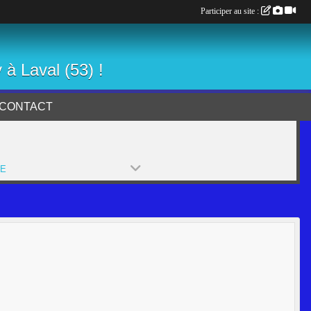
Participer au site :
 à Laval (53) !
CONTACT
PE