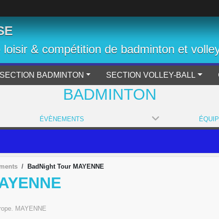
SE
b loisir & compétition de badminton et volley
SECTION BADMINTON
SECTION VOLLEY-BALL
BADMINTON
ÉVÈNEMENTS
ÉQUI
ements
BadNight Tour MAYENNE
MAYENNE
rope.
MAYENNE