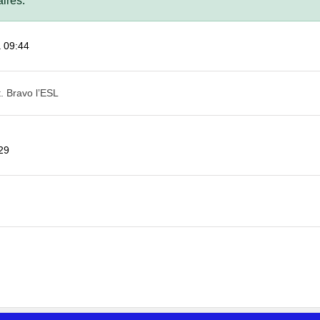
ires.
à 09:44
. Bravo l’ESL
29