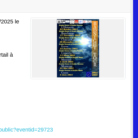
4/2025
le
tail à
i/public?eventid=29723