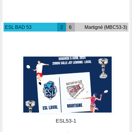
ESL BAD 53
2
6
Martigné (MBC53-3)
ESL53-1