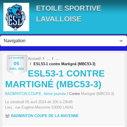
Panneau de gestion des cookies
ETOILE SPORTIVE
LAVALLOISE
Le
vendredi
Accueil
05
ESL53-1 contre Martigné (MBC53-3)
AVRIL
2024
ESL53-1 CONTRE
MARTIGNÉ (MBC53-3)
BADMINTON COUPE, 4ème journée
/ Contre
Martigné (MBC53-3)
Le
vendredi
05
avril
2024
de 20h à 23h45
Lieu :
rue Eugène-Messmer
53000
LAVAL
BADMINTON COUPE DE LA MAYENNE