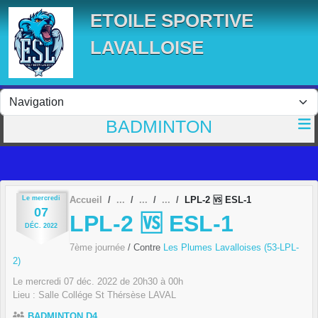
Panneau de gestion des cookies
ETOILE SPORTIVE
LAVALLOISE
BADMINTON
Le
mercredi
Accueil
LPL-2 🆚 ESL-1
07
LPL-2 🆚 ESL-1
DÉC.
2022
7ème journée
/ Contre
Les Plumes Lavalloises (53-LPL-
2)
Le
mercredi
07
déc.
2022
de 20h30 à 00h
Lieu :
Salle Collége St Thérsèse
LAVAL
BADMINTON D4