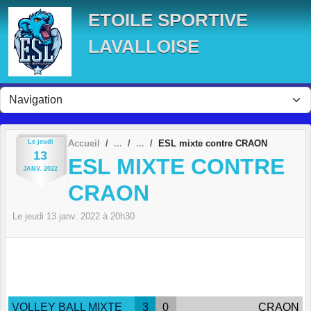
Panneau de gestion des cookies
ETOILE SPORTIVE
LAVALLOISE
Le
jeudi
Accueil
ESL mixte contre CRAON
13
ESL MIXTE CONTRE
JANV.
2022
CRAON
Le
jeudi
13
janv.
2022
à 20h30
VOLLEY BALL MIXTE
3
0
CRAON