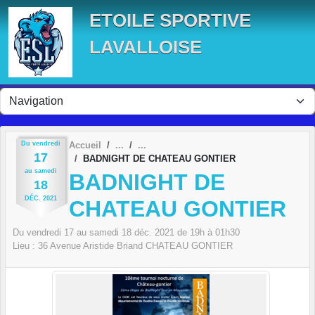
Panneau de gestion des cookies
ETOILE SPORTIVE
LAVALLOISE
Du
vendredi
Accueil
17
BADNIGHT DE CHATEAU GONTIER
au
samedi
BADNIGHT DE
18
DÉC.
2021
CHATEAU GONTIER
Du
vendredi
17
au
samedi
18
déc.
2021
de 19h à 01h30
Lieu :
36 Avenue Aristide Briand
CHATEAU GONTIER