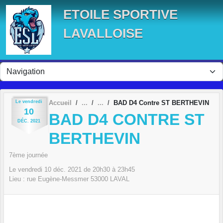
Panneau de gestion des cookies
ETOILE SPORTIVE
LAVALLOISE
Le
vendredi
Accueil
BAD D4 Contre ST BERTHEVIN
10
BAD D4 CONTRE ST
DÉC.
2021
BERTHEVIN
7ème journée
Le
vendredi
10
déc.
2021
de 20h30 à 23h45
Lieu :
rue Eugène-Messmer
53000
LAVAL