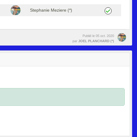
Stephanie Meziere (*)
Publié le
05 oct. 2020
par
JOEL PLANCHARD (*)