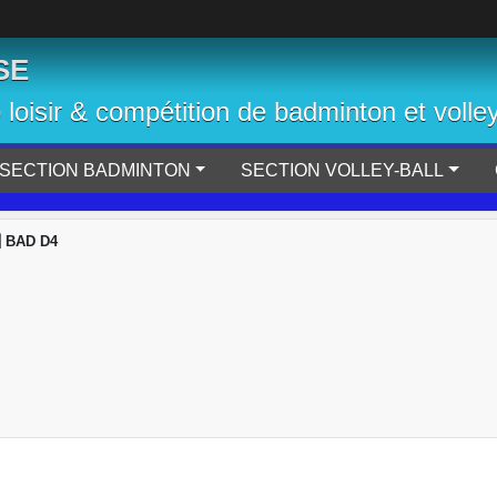
SE
b loisir & compétition de badminton et volley
SECTION BADMINTON
SECTION VOLLEY-BALL
 BAD D4