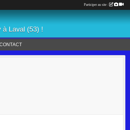
Participer au site :
 à Laval (53) !
CONTACT